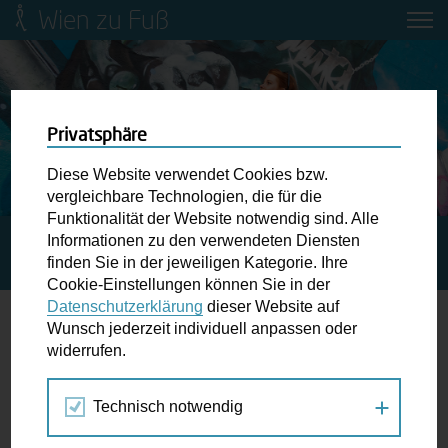
Wien zu Fuß
Mobilitätsbildung für Kinder und
Jugendliche
Ringstraße-Neugestaltung
Privatsphäre
Diese Website verwendet Cookies bzw.
Wiener Fußwegekarte
vergleichbare Technologien, die für die
Funktionalität der Website notwendig sind. Alle
Informationen zu den verwendeten Diensten
STARTSEITE
SPAZIERGANG KALENDER
„BLICK
Newsletter abonnieren
finden Sie in der jeweiligen Kategorie. Ihre
HINTER DIE KULISSEN“ – TOUR „SMART CAMPUS“
Cookie-Einstellungen können Sie in der
Datenschutzerklärung
dieser Website auf
Wunschbox
Wunsch jederzeit individuell anpassen oder
widerrufen.
30.
Schreiben Sie uns wenn Sie der Schuh drückt! Hindernisse
SEP
am Gehsteig, zugeparkte Kreuzungen ewiges Warten an
2016
Technisch notwendig
der Ampel ...