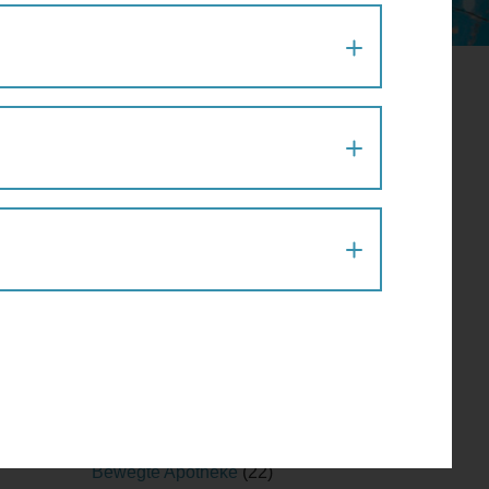
Aktion
(1)
Architektur
(120)
Architekturführung
(6)
Architekturspaziergang
(1)
Artenvielfalt
(1)
Atelier
(2)
Atelierrundgang
(1)
Ausflug
(1)
Ausstellung
(22)
Ausstellungführung
(1)
Ausstellungsführung
(1)
Austausch
(2)
Barfußparcours
(1)
Barrierefreiheit
(11)
z,
Baustellenführung
(2)
Blues,
Bewegte Apotheke
(22)