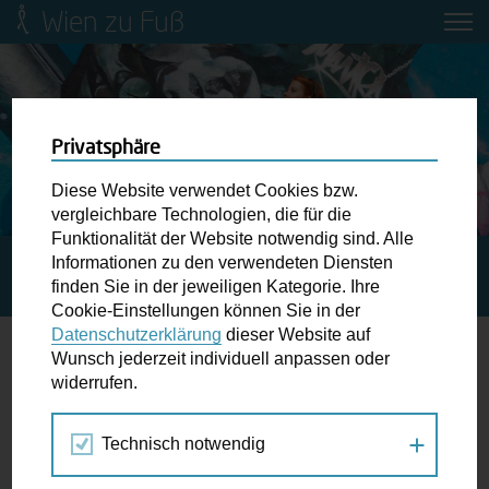
Wien zu Fuß
Mobilitätsbildung für Kinder und
Jugendliche
Ringstraße-Neugestaltung
Privatsphäre
Diese Website verwendet Cookies bzw.
Wiener Fußwegekarte
vergleichbare Technologien, die für die
Funktionalität der Website notwendig sind. Alle
Informationen zu den verwendeten Diensten
STARTSEITE
SPAZIERGANG KALENDER
COMMON
Newsletter abonnieren
finden Sie in der jeweiligen Kategorie. Ihre
GROUND SEVERINGASSE 2025 WUK STRASSENFEST
Cookie-Einstellungen können Sie in der
Datenschutzerklärung
dieser Website auf
Wunschbox
Wunsch jederzeit individuell anpassen oder
widerrufen.
12.
Schreiben Sie uns wenn Sie der Schuh drückt! Hindernisse
SEP
am Gehsteig, zugeparkte Kreuzungen ewiges Warten an
2025
Technisch notwendig
der Ampel ...