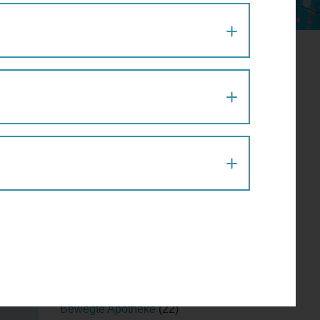
Aktion
(1)
Architektur
(120)
Architekturführung
(6)
Architekturspaziergang
(1)
Artenvielfalt
(1)
Atelier
(2)
Atelierrundgang
(1)
Ausflug
(1)
Ausstellung
(22)
Ausstellungführung
(1)
Ausstellungsführung
(1)
Austausch
(2)
Barfußparcours
(1)
Barrierefreiheit
(11)
Baustellenführung
(2)
Bewegte Apotheke
(22)