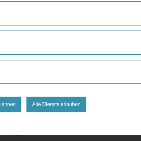
DAS UNBEKANNTE SÜSSE WIEN
annte süße Wien
ngrid Andrea Bagus
blehnen
Alle Dienste erlauben
ren/
: bagus@wien-original.at