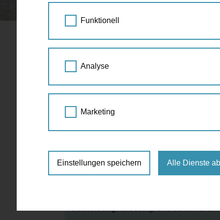
STARTSEITE
SPAZIERGANG KALENDER
Funktionell
Das unbek
13.-13.
Analyse
APR
15:00 - 17:00
2018
Führung
,
Kulinarik
I
Marketing
Opernring, 1010 Wien
€ 33,-- inkl. 20 % MWSt.
Einstellungen speichern
Alle Dienste a
mindestens 6 - maximal 15 Personen
http://www.wien-original.at/wiener-tou
Anmeldung:
unbedingt erforderlich unter