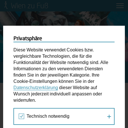
Wien zu Fuß
Mobilitätsbildung für Kinder und
Jugendliche
Ringstraße-Neugestaltung
Privatsphäre
Diese Website verwendet Cookies bzw.
Wiener Fußwegekarte
vergleichbare Technologien, die für die
Funktionalität der Website notwendig sind. Alle
Informationen zu den verwendeten Diensten
STARTSEITE
SPAZIERGANG KALENDER
Newsletter abonnieren
finden Sie in der jeweiligen Kategorie. Ihre
DEMOKRATIESPAZIERGANG IN FLORIDSDORF
Cookie-Einstellungen können Sie in der
Datenschutzerklärung
dieser Website auf
Wunschbox
Wunsch jederzeit individuell anpassen oder
widerrufen.
17.
Schreiben Sie uns wenn Sie der Schuh drückt! Hindernisse
SEP
am Gehsteig, zugeparkte Kreuzungen ewiges Warten an
2024
Technisch notwendig
der Ampel ...