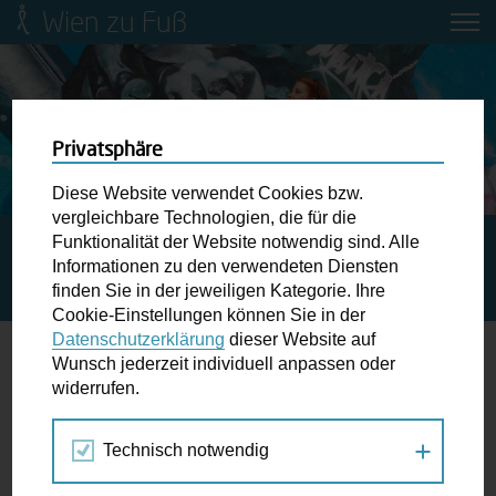
Wien zu Fuß
Mobilitätsbildung für Kinder und
Jugendliche
Ringstraße-Neugestaltung
Privatsphäre
Diese Website verwendet Cookies bzw.
Wiener Fußwegekarte
vergleichbare Technologien, die für die
Funktionalität der Website notwendig sind. Alle
STARTSEITE
SPAZIERGANG KALENDER
DER
Informationen zu den verwendeten Diensten
BRILLANTENGRUND – BIEDERMEIER, JUGENDSTIL UND
Newsletter abonnieren
finden Sie in der jeweiligen Kategorie. Ihre
SZENE IM VIERTEL UM DIE SCHOTTENFELDGASSE
Cookie-Einstellungen können Sie in der
Datenschutzerklärung
dieser Website auf
Wunschbox
Wunsch jederzeit individuell anpassen oder
widerrufen.
18.
Schreiben Sie uns wenn Sie der Schuh drückt! Hindernisse
JUL
am Gehsteig, zugeparkte Kreuzungen ewiges Warten an
2020
Technisch notwendig
der Ampel ...