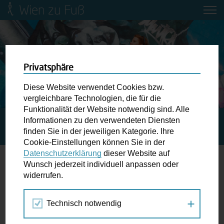
Wien zu Fuß
Mobilitätsbildung für Kinder und
Jugendliche
Ringstraße-Neugestaltung
Privatsphäre
Diese Website verwendet Cookies bzw.
Wiener Fußwegekarte
vergleichbare Technologien, die für die
Funktionalität der Website notwendig sind. Alle
Informationen zu den verwendeten Diensten
STARTSEITE
SPAZIERGANG KALENDER
DER SCHLAUE
Newsletter abonnieren
finden Sie in der jeweiligen Kategorie. Ihre
STADTFUCHS UND DIE MUSCHEL IM BAUSTEIN
Cookie-Einstellungen können Sie in der
Datenschutzerklärung
dieser Website auf
Wunschbox
Wunsch jederzeit individuell anpassen oder
widerrufen.
11.
Schreiben Sie uns wenn Sie der Schuh drückt! Hindernisse
AUG
am Gehsteig, zugeparkte Kreuzungen ewiges Warten an
2020
Technisch notwendig
der Ampel ...