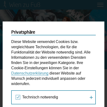
Wien zu Fuß
Mobilitätsbildung für Kinder und
Jugendliche
Ringstraße-Neugestaltung
Privatsphäre
Diese Website verwendet Cookies bzw.
Wiener Fußwegekarte
vergleichbare Technologien, die für die
Funktionalität der Website notwendig sind. Alle
Informationen zu den verwendeten Diensten
STARTSEITE
SPAZIERGANG KALENDER
Newsletter abonnieren
finden Sie in der jeweiligen Kategorie. Ihre
DEUTSCHLAND IN WIEN ENTDECKEN
Cookie-Einstellungen können Sie in der
Datenschutzerklärung
dieser Website auf
Wunschbox
Wunsch jederzeit individuell anpassen oder
widerrufen.
24.
Schreiben Sie uns wenn Sie der Schuh drückt! Hindernisse
JUN
am Gehsteig, zugeparkte Kreuzungen ewiges Warten an
2020
Technisch notwendig
der Ampel ...