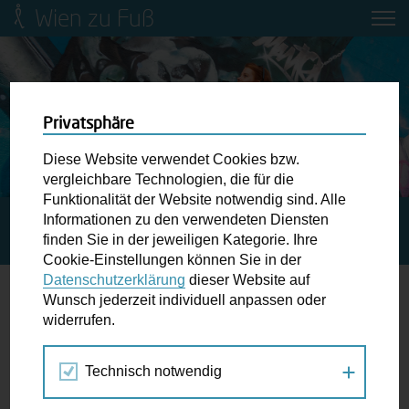
Wien zu Fuß
Mobilitätsbildung für Kinder und
Jugendliche
Ringstraße-Neugestaltung
Privatsphäre
Diese Website verwendet Cookies bzw.
Wiener Fußwegekarte
vergleichbare Technologien, die für die
Funktionalität der Website notwendig sind. Alle
Informationen zu den verwendeten Diensten
STARTSEITE
SPAZIERGANG KALENDER
DIE FANTASIE
Newsletter abonnieren
finden Sie in der jeweiligen Kategorie. Ihre
AN DIE MACHT, MEIN 1968: MARIAHILF
Cookie-Einstellungen können Sie in der
Datenschutzerklärung
dieser Website auf
Wunschbox
Wunsch jederzeit individuell anpassen oder
widerrufen.
27.
Schreiben Sie uns wenn Sie der Schuh drückt! Hindernisse
JUN
am Gehsteig, zugeparkte Kreuzungen ewiges Warten an
2018
Technisch notwendig
der Ampel ...