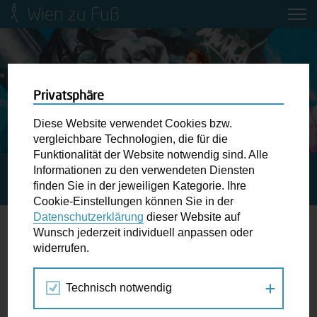
Wien zu Fuß
Mobilitätsbildung für Kinder und
Jugendliche
Ringstraße-Neugestaltung
Privatsphäre
Diese Website verwendet Cookies bzw.
Wiener Fußwegekarte
vergleichbare Technologien, die für die
Funktionalität der Website notwendig sind. Alle
Informationen zu den verwendeten Diensten
STARTSEITE
SPAZIERGANG KALENDER
Newsletter abonnieren
finden Sie in der jeweiligen Kategorie. Ihre
ENERGIEVOLLES SPAZIEREN AUF KRAFTWEGEN
Cookie-Einstellungen können Sie in der
Datenschutzerklärung
dieser Website auf
Wunschbox
Wunsch jederzeit individuell anpassen oder
widerrufen.
18.
Schreiben Sie uns wenn Sie der Schuh drückt! Hindernisse
SEP
am Gehsteig, zugeparkte Kreuzungen ewiges Warten an
2018
Technisch notwendig
der Ampel ...