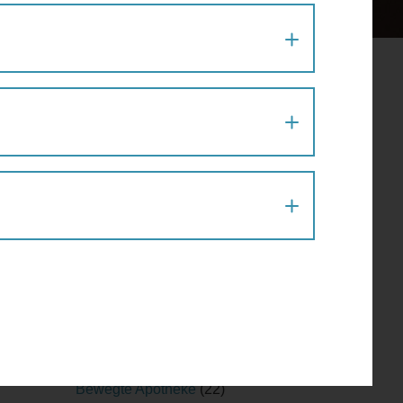
en
Aktion
(1)
Architektur
(120)
Architekturführung
(6)
Architekturspaziergang
(1)
Artenvielfalt
(1)
Atelier
(2)
Atelierrundgang
(1)
Ausflug
(1)
Ausstellung
(22)
Ausstellungführung
(1)
Ausstellungsführung
(1)
lzen
Austausch
(2)
werden,
Barfußparcours
(1)
Barrierefreiheit
(11)
kt aus
Baustellenführung
(2)
Bewegte Apotheke
(22)