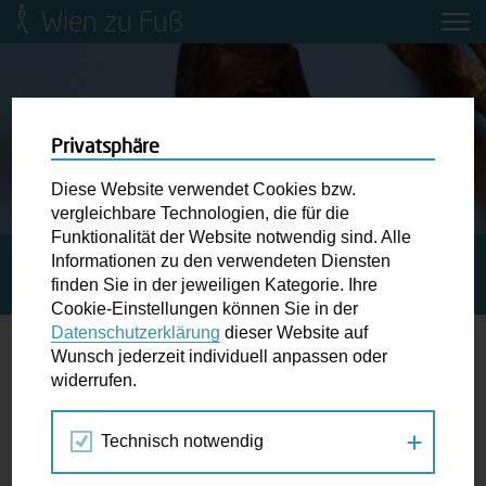
Wien zu Fuß
Mobilitätsbildung für Kinder und
Jugendliche
Ringstraße-Neugestaltung
Privatsphäre
Diese Website verwendet Cookies bzw.
Wiener Fußwegekarte
vergleichbare Technologien, die für die
Funktionalität der Website notwendig sind. Alle
Informationen zu den verwendeten Diensten
STARTSEITE
SPAZIERGANG KALENDER
FLEDERMAUS-
Newsletter abonnieren
finden Sie in der jeweiligen Kategorie. Ihre
NACHT WÄHRING
Cookie-Einstellungen können Sie in der
Datenschutzerklärung
dieser Website auf
Wunschbox
Wunsch jederzeit individuell anpassen oder
widerrufen.
27.
Schreiben Sie uns wenn Sie der Schuh drückt! Hindernisse
SEP
am Gehsteig, zugeparkte Kreuzungen ewiges Warten an
2017
Technisch notwendig
der Ampel ...