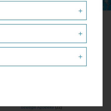
Aktion
(1)
Architektur
(120)
Architekturführung
(6)
Architekturspaziergang
(1)
Artenvielfalt
(1)
Atelier
(2)
Atelierrundgang
(1)
Ausflug
(1)
Ausstellung
(22)
Ausstellungführung
(1)
Ausstellungsführung
(1)
Austausch
(2)
Barfußparcours
(1)
Barrierefreiheit
(11)
Baustellenführung
(2)
Bewegte Apotheke
(22)