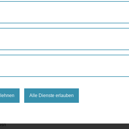
FREE STREET ART WALKING TOUR – VIENNA
 Art Walking Tour - Vienna
 Walking Tours Vienna - Prime Tours
blehnen
Alle Dienste erlauben
rman & english
ish