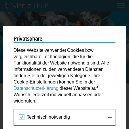
Wien zu Fuß
Mobilitätsbildung für Kinder und
Jugendliche
Ringstraße-Neugestaltung
Privatsphäre
Diese Website verwendet Cookies bzw.
Wiener Fußwegekarte
vergleichbare Technologien, die für die
Funktionalität der Website notwendig sind. Alle
Informationen zu den verwendeten Diensten
STARTSEITE
SPAZIERGANG KALENDER
FREI-TAG AM
Newsletter abonnieren
finden Sie in der jeweiligen Kategorie. Ihre
AUMANNPLATZ
Cookie-Einstellungen können Sie in der
Datenschutzerklärung
dieser Website auf
Wunschbox
Wunsch jederzeit individuell anpassen oder
widerrufen.
16.
Schreiben Sie uns wenn Sie der Schuh drückt! Hindernisse
MAI
am Gehsteig, zugeparkte Kreuzungen ewiges Warten an
2025
Technisch notwendig
der Ampel ...