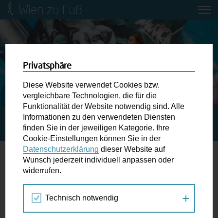
Wien zu Fuß
Mobilitätsbildung für Kinder und
Jugendliche
Ringstraße-Neugestaltung
Privatsphäre
Diese Website verwendet Cookies bzw.
Wiener Fußwegekarte
vergleichbare Technologien, die für die
Funktionalität der Website notwendig sind. Alle
Informationen zu den verwendeten Diensten
STARTSEITE
SPAZIERGANG KALENDER
GEBAUTE
Newsletter abonnieren
finden Sie in der jeweiligen Kategorie. Ihre
ROLLENBILDER (VORTRAG)
Cookie-Einstellungen können Sie in der
Datenschutzerklärung
dieser Website auf
Wunschbox
Wunsch jederzeit individuell anpassen oder
widerrufen.
11.
Schreiben Sie uns wenn Sie der Schuh drückt! Hindernisse
JUN
am Gehsteig, zugeparkte Kreuzungen ewiges Warten an
2025
Technisch notwendig
der Ampel ...