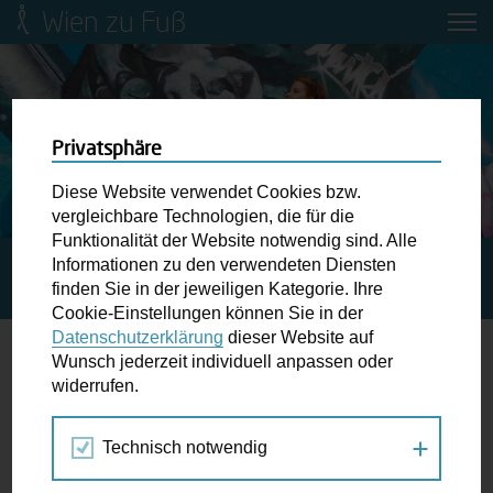
Wien zu Fuß
Mobilitätsbildung für Kinder und
Jugendliche
Ringstraße-Neugestaltung
Privatsphäre
Diese Website verwendet Cookies bzw.
Wiener Fußwegekarte
vergleichbare Technologien, die für die
Funktionalität der Website notwendig sind. Alle
Informationen zu den verwendeten Diensten
STARTSEITE
SPAZIERGANG KALENDER
GEMEINSAM
Newsletter abonnieren
finden Sie in der jeweiligen Kategorie. Ihre
SPAZIERGANG ZU GRÜNES PENZING PLANEN
Cookie-Einstellungen können Sie in der
Datenschutzerklärung
dieser Website auf
Wunschbox
Wunsch jederzeit individuell anpassen oder
widerrufen.
21.
Schreiben Sie uns wenn Sie der Schuh drückt! Hindernisse
MÄR
am Gehsteig, zugeparkte Kreuzungen ewiges Warten an
2024
Technisch notwendig
der Ampel ...