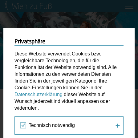
Wien zu Fuß
Mobilitätsbildung für Kinder und
Jugendliche
Ringstraße-Neugestaltung
Privatsphäre
Diese Website verwendet Cookies bzw.
Wiener Fußwegekarte
vergleichbare Technologien, die für die
Funktionalität der Website notwendig sind. Alle
STARTSEITE
SPAZIERGANG KALENDER
Informationen zu den verwendeten Diensten
GESCHICHTLICHKEITSSPIELE – DEN STADTPARK SPIELEND
Newsletter abonnieren
finden Sie in der jeweiligen Kategorie. Ihre
ENTDECKEN
Cookie-Einstellungen können Sie in der
Datenschutzerklärung
dieser Website auf
Wunschbox
Wunsch jederzeit individuell anpassen oder
widerrufen.
07.
Schreiben Sie uns wenn Sie der Schuh drückt! Hindernisse
AUG
am Gehsteig, zugeparkte Kreuzungen ewiges Warten an
2020
Technisch notwendig
der Ampel ...