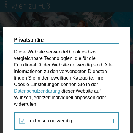
Wien zu Fuß
Mobilitätsbildung für Kinder und
Jugendliche
Ringstraße-Neugestaltung
Privatsphäre
Diese Website verwendet Cookies bzw.
Wiener Fußwegekarte
vergleichbare Technologien, die für die
Funktionalität der Website notwendig sind. Alle
Informationen zu den verwendeten Diensten
STARTSEITE
SPAZIERGANG KALENDER
GESUNDER
Newsletter abonnieren
finden Sie in der jeweiligen Kategorie. Ihre
BEZIRK DONAUSTADT – GRÄTZELSPAZIERGANG
Cookie-Einstellungen können Sie in der
Datenschutzerklärung
dieser Website auf
Wunschbox
Wunsch jederzeit individuell anpassen oder
widerrufen.
10.
Schreiben Sie uns wenn Sie der Schuh drückt! Hindernisse
OKT
am Gehsteig, zugeparkte Kreuzungen ewiges Warten an
2024
Technisch notwendig
der Ampel ...