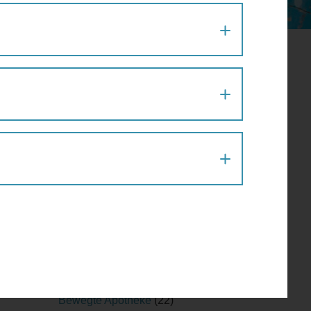
Aktion
(1)
Architektur
(120)
Architekturführung
(6)
Architekturspaziergang
(1)
Artenvielfalt
(1)
Atelier
(2)
Atelierrundgang
(1)
Ausflug
(1)
Ausstellung
(22)
Ausstellungführung
(1)
Ausstellungsführung
(1)
Austausch
(2)
Barfußparcours
(1)
Barrierefreiheit
(11)
Baustellenführung
(2)
Bewegte Apotheke
(22)