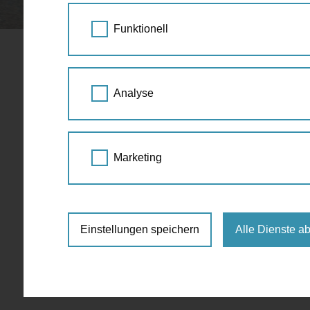
STARTSEITE
SPAZIERGANG KALENDER
Funktionell
Grätzeltou
01.
Analyse
OKT
16:00 - 18:00
2021
Spaziergang
GB* Ge
Marketing
vor Hotel Kolbeck, Columbusplatz/Ec
gratis
Einstellungen speichern
Alle Dienste a
https://www.gbstern.at/ost/termine/det
Anmeldung:
Nur mit Anmeldung unter gra