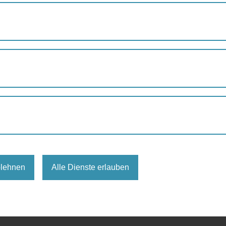
GRÄTZELTOUR „UNTER DAMPF“
r „Unter Dampf“
bietsbetreuung Stadterneuerung
ke Laxenburger Straße, 1100 Wien
blehnen
Alle Dienste erlauben
ail/1350/
etzelspaziergang@wien-event.at oder T: (+43 1) 319 82 00