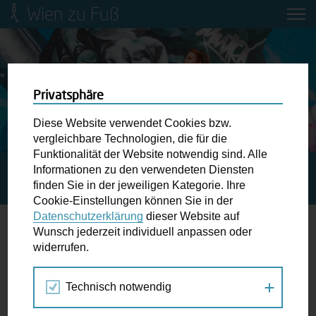
Wien zu Fuß
Mobilitätsbildung für Kinder und
Jugendliche
Ringstraße-Neugestaltung
Privatsphäre
Diese Website verwendet Cookies bzw.
Wiener Fußwegekarte
vergleichbare Technologien, die für die
Funktionalität der Website notwendig sind. Alle
Informationen zu den verwendeten Diensten
STARTSEITE
SPAZIERGANG KALENDER
INSIDERTOUR
Newsletter abonnieren
finden Sie in der jeweiligen Kategorie. Ihre
DURCHS NORDBAHNVIERTEL
Cookie-Einstellungen können Sie in der
Datenschutzerklärung
dieser Website auf
Wunschbox
Wunsch jederzeit individuell anpassen oder
widerrufen.
19.
Schreiben Sie uns wenn Sie der Schuh drückt! Hindernisse
OKT
am Gehsteig, zugeparkte Kreuzungen ewiges Warten an
2018
Technisch notwendig
der Ampel ...