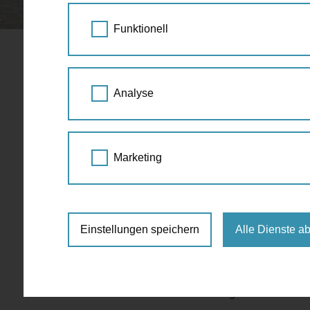
STARTSEITE
SPAZIERGANG KALENDER
Funktionell
Jakobustag
25.
Analyse
JUL
16:00 - 23:00
2017
Kultur
,
Religion
Jako
Marketing
Stephansplatz , 1010 Wien
https://www.jakobsweg-wien.at
Einstellungen speichern
Alle Dienste a
Anmeldung:
Anmeldung vor der Herz Jesu
Am 25. Juli ist der Gedenktag des Hl. Jakobu