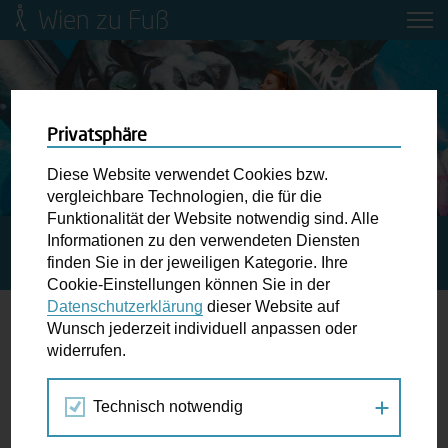
Wien zu Fuß
Mobilitätsbildung für Kinder und
Jugendliche
Ringstraße-Neugestaltung
Privatsphäre
Diese Website verwendet Cookies bzw.
Wiener Fußwegekarte
vergleichbare Technologien, die für die
Funktionalität der Website notwendig sind. Alle
Informationen zu den verwendeten Diensten
STARTSEITE
SPAZIERGANG KALENDER
Newsletter abonnieren
finden Sie in der jeweiligen Kategorie. Ihre
JOSEFSTÄDTER STRASSENFEST
Cookie-Einstellungen können Sie in der
Datenschutzerklärung
dieser Website auf
Wunschbox
Wunsch jederzeit individuell anpassen oder
widerrufen.
13.
Schreiben Sie uns wenn Sie der Schuh drückt! Hindernisse
SEP
am Gehsteig, zugeparkte Kreuzungen ewiges Warten an
2019
Technisch notwendig
der Ampel ...