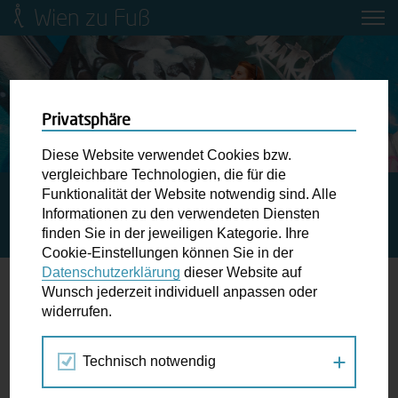
Wien zu Fuß
Mobilitätsbildung für Kinder und
Jugendliche
Ringstraße-Neugestaltung
Privatsphäre
Diese Website verwendet Cookies bzw.
Wiener Fußwegekarte
vergleichbare Technologien, die für die
Funktionalität der Website notwendig sind. Alle
STARTSEITE
SPAZIERGANG KALENDER
KALK IN WIEN:
Informationen zu den verwendeten Diensten
KONSERVIERUNG-RESTAURIERUNG HISTORISCHER
Newsletter abonnieren
finden Sie in der jeweiligen Kategorie. Ihre
FASSADEN – RE:PAIR FESTIVAL
Cookie-Einstellungen können Sie in der
Datenschutzerklärung
dieser Website auf
Wunschbox
Wunsch jederzeit individuell anpassen oder
widerrufen.
17.
Schreiben Sie uns wenn Sie der Schuh drückt! Hindernisse
OKT
am Gehsteig, zugeparkte Kreuzungen ewiges Warten an
2024
Technisch notwendig
der Ampel ...