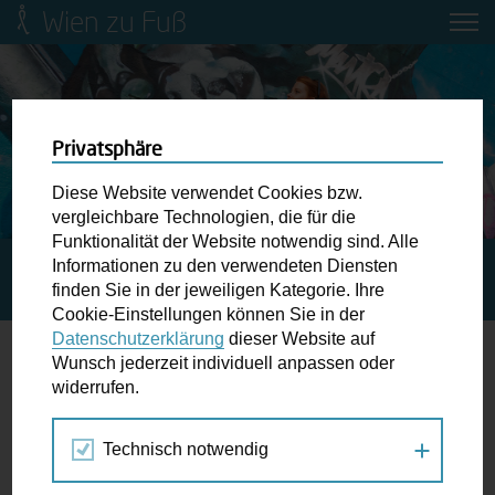
Wien zu Fuß
Mobilitätsbildung für Kinder und
Jugendliche
Ringstraße-Neugestaltung
Privatsphäre
Diese Website verwendet Cookies bzw.
Wiener Fußwegekarte
vergleichbare Technologien, die für die
Funktionalität der Website notwendig sind. Alle
Informationen zu den verwendeten Diensten
STARTSEITE
SPAZIERGANG KALENDER
MARCH FOR
Newsletter abonnieren
finden Sie in der jeweiligen Kategorie. Ihre
SCIENCE VIENNA
Cookie-Einstellungen können Sie in der
Datenschutzerklärung
dieser Website auf
Wunschbox
Wunsch jederzeit individuell anpassen oder
widerrufen.
22.-22.
Schreiben Sie uns wenn Sie der Schuh drückt! Hindernisse
APR
am Gehsteig, zugeparkte Kreuzungen ewiges Warten an
2017
Technisch notwendig
der Ampel ...