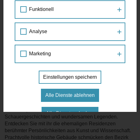
Meine Leopoldstadt
LOS GEHT'S
Funktionell
10:30 - 12:30
Führung
,
Grätzl
,
Spaziergang
Valerie Strassberg
Treffen Sie Petra Jens
Analyse
Die Mobilitätsagentur ist neugierig auf Ihre Ideen, vernetzt
Taborstraße - vor dem SO Wien, 1020 Wien
Menschen und hilft Ihnen bei Anliegen zum Fuß- und
Marketing
Radverkehr weiter. Besuchen Sie die Mobilitätsagentur und
€ 20
treffen Sie Wiens Beauftragte für Fußverkehr Petra Jens
Minderstteilnehmerzahl 5 Personen
zum Gespräch. Jeden 1. und 3. Freitag im Monat, zwischen
14:00 und 16:00 Uhr.
Einstellungen speichern
Anmeldung:
http://strassberg.at/de/kontakt/
VEREINBAREN SIE EINEN TERMIN
Alle Dienste ablehnen
Seit fast 30 Jahren ist die Leopoldstadt Valeries Grätzl.
Neben imperialen Orten, finden sich hier Plätze von
Alle Dienste erlauben
Schauergeschichten und wundersamen Legenden.
Entdecken Sie mit ihr die ehemaligen Residenzen
berühmter Persönlichkeiten aus Kunst und Wissenschaft.
Prachtvolle historische Gebäude schmücken den Bezirk