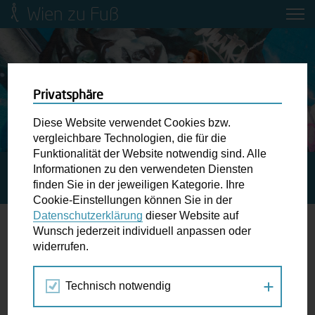
Wien zu Fuß
Mobilitätsbildung für Kinder und
Jugendliche
Ringstraße-Neugestaltung
Privatsphäre
Diese Website verwendet Cookies bzw.
Wiener Fußwegekarte
vergleichbare Technologien, die für die
Funktionalität der Website notwendig sind. Alle
Informationen zu den verwendeten Diensten
STARTSEITE
SPAZIERGANG KALENDER
MEINE
Newsletter abonnieren
finden Sie in der jeweiligen Kategorie. Ihre
LEOPOLDSTADT
Cookie-Einstellungen können Sie in der
Datenschutzerklärung
dieser Website auf
Wunschbox
Wunsch jederzeit individuell anpassen oder
widerrufen.
12.
Schreiben Sie uns wenn Sie der Schuh drückt! Hindernisse
JUN
am Gehsteig, zugeparkte Kreuzungen ewiges Warten an
2021
Technisch notwendig
der Ampel ...