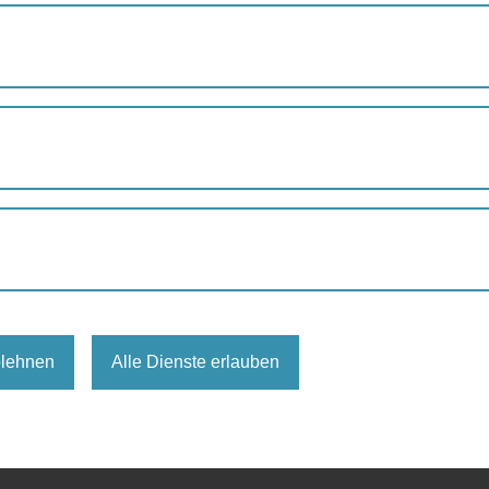
„MEINE OASE DER RUHE“ – EIN KREATIVES SINNES- UND ENT
 der Ruhe" - ein kreatives Sin
annungsangebot im Park
Uhr
,
Jugendliche
,
Kinder
,
Park
Verein Lokale Agenda 21 Wien
blehnen
Alle Dienste erlauben
der-ruhe-ein-kreatives-sinnes-und-entspannungsangebot-im-park