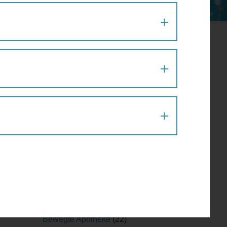
SPANNUNGSANGEBOT IM PARK
nes-
Aktion
(1)
Architektur
(120)
Architekturführung
(6)
Architekturspaziergang
(1)
Artenvielfalt
(1)
Atelier
(2)
Atelierrundgang
(1)
Ausflug
(1)
Ausstellung
(22)
Ausstellungführung
(1)
Ausstellungsführung
(1)
Austausch
(2)
Barfußparcours
(1)
/
Barrierefreiheit
(11)
Baustellenführung
(2)
Bewegte Apotheke
(22)