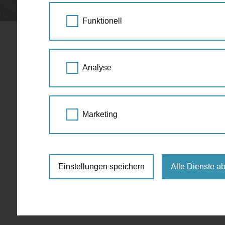
STARTSEITE
SPAZIERGANG KALENDER
Funktionell
"Meine Oase
12.
Analyse
und Entsp
JUL
2025
11:00 Uhr - 13:00 
Marketing
Entspannung
,
Familien
Alois Drasche Park, 1040 Wien
Einstellungen speichern
Alle Dienste a
Kostenlos
https://la21.wien/termin/meine-oase-