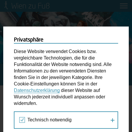
Wien zu Fuß
Mobilitätsbildung für Kinder und
Jugendliche
Ringstraße-Neugestaltung
Privatsphäre
Diese Website verwendet Cookies bzw.
Wiener Fußwegekarte
vergleichbare Technologien, die für die
Funktionalität der Website notwendig sind. Alle
Informationen zu den verwendeten Diensten
STARTSEITE
SPAZIERGANG KALENDER
MITTEN IN
Newsletter abonnieren
finden Sie in der jeweiligen Kategorie. Ihre
KAGRAN
Cookie-Einstellungen können Sie in der
Datenschutzerklärung
dieser Website auf
Wunschbox
Wunsch jederzeit individuell anpassen oder
widerrufen.
17.
Schreiben Sie uns wenn Sie der Schuh drückt! Hindernisse
MAI
am Gehsteig, zugeparkte Kreuzungen ewiges Warten an
2019
Technisch notwendig
der Ampel ...