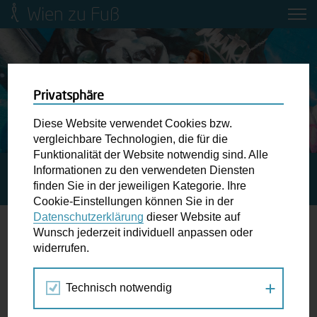
Wien zu Fuß
Mobilitätsbildung für Kinder und
Jugendliche
Ringstraße-Neugestaltung
Privatsphäre
Diese Website verwendet Cookies bzw.
Wiener Fußwegekarte
vergleichbare Technologien, die für die
Funktionalität der Website notwendig sind. Alle
Informationen zu den verwendeten Diensten
STARTSEITE
SPAZIERGANG KALENDER
Newsletter abonnieren
finden Sie in der jeweiligen Kategorie. Ihre
MOBILITÄTSFEST IM SONNWENDVIERTEL OST
Cookie-Einstellungen können Sie in der
Datenschutzerklärung
dieser Website auf
Wunschbox
Wunsch jederzeit individuell anpassen oder
widerrufen.
26.
Schreiben Sie uns wenn Sie der Schuh drückt! Hindernisse
SEP
am Gehsteig, zugeparkte Kreuzungen ewiges Warten an
2021
Technisch notwendig
der Ampel ...