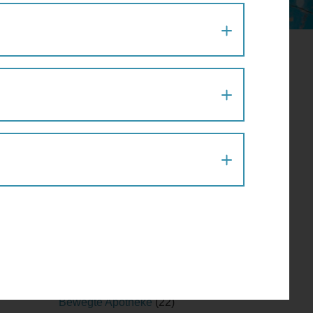
rk
Aktion
(1)
Architektur
(120)
Architekturführung
(6)
Architekturspaziergang
(1)
Artenvielfalt
(1)
Atelier
(2)
Atelierrundgang
(1)
Ausflug
(1)
Ausstellung
(22)
Ausstellungführung
(1)
Ausstellungsführung
(1)
Austausch
(2)
Barfußparcours
(1)
Barrierefreiheit
(11)
Baustellenführung
(2)
Bewegte Apotheke
(22)