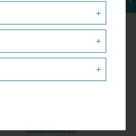
Aktion
(1)
Architektur
(120)
Architekturführung
(6)
Architekturspaziergang
(1)
Artenvielfalt
(1)
Atelier
(2)
Atelierrundgang
(1)
Ausflug
(1)
Ausstellung
(22)
Ausstellungführung
(1)
Ausstellungsführung
(1)
Austausch
(2)
Barfußparcours
(1)
Barrierefreiheit
(11)
Baustellenführung
(2)
Bewegte Apotheke
(22)