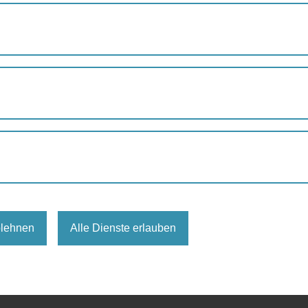
NACHTWÄCHTER ON TOUR
er on Tour
rätzl
,
Spaziergang
Einkaufsverein Alt-Ottakring
blehnen
Alle Dienste erlauben
aechter.php
t/nachtwaechter.php