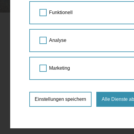
STARTSEITE
SPAZIERGANG KALENDER
Funktionell
Nachtwächt
25.
Analyse
SEP
18:00
2024
Führung
,
Geschichte
,
G
Marketing
Ottakringer Straße 233, 1160 Wien
8,00 €
Einstellungen speichern
Alle Dienste a
https://www.einkaufen1160.at/nachtw
Anmeldung:
https://www.einkaufen1160.a