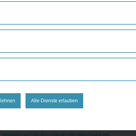
NORDBAHNVIERTEL: BAHNHOF, BIOTOP, BRÜCKEN STATT BARR
rtel: Bahnhof, Biotop, Brücke
eren
Uhr
urs vienna
blehnen
Alle Dienste erlauben
ertel-bahnhof-biotop-brucken-statt-barrieren-tickets-
ampaign=social&utm-content=attendeeshare&utm-