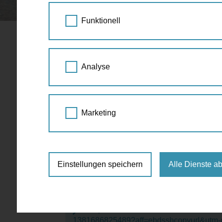
STARTSEITE
SPAZIERGANG KALENDER
Funktionell
Nordbahnvie
30.
Analyse
statt Barri
AUG
2025
09:30 Uhr - 12:00 
Marketing
Tour
architectural to
Fanny-Mintz-Gasse 2, 1020 Wien
Einstellungen speichern
Alle Dienste a
0-22
20
https://www.eventbrite.at/e/nordbahnvi
1381686825489?aff=ebdsshcopyurl&utm-c