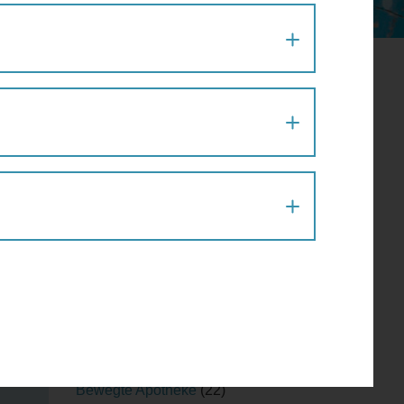
IEREN
n
Aktion
(1)
Architektur
(120)
Architekturführung
(6)
Architekturspaziergang
(1)
Artenvielfalt
(1)
Atelier
(2)
Atelierrundgang
(1)
Ausflug
(1)
Ausstellung
(22)
Ausstellungführung
(1)
Ausstellungsführung
(1)
Austausch
(2)
Barfußparcours
(1)
Barrierefreiheit
(11)
Baustellenführung
(2)
Bewegte Apotheke
(22)