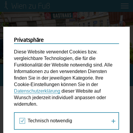
Wien zu Fuß
Mobilitätsbildung für Kinder und
Jugendliche
Ringstraße-Neugestaltung
Privatsphäre
Diese Website verwendet Cookies bzw.
Wiener Fußwegekarte
vergleichbare Technologien, die für die
Funktionalität der Website notwendig sind. Alle
Informationen zu den verwendeten Diensten
STARTSEITE
SPAZIERGANG KALENDER
PARK(ING)
Newsletter abonnieren
finden Sie in der jeweiligen Kategorie. Ihre
DAY
Cookie-Einstellungen können Sie in der
Datenschutzerklärung
dieser Website auf
Wunschbox
Wunsch jederzeit individuell anpassen oder
widerrufen.
20.
Schreiben Sie uns wenn Sie der Schuh drückt! Hindernisse
SEP
am Gehsteig, zugeparkte Kreuzungen ewiges Warten an
2019
Technisch notwendig
der Ampel ...