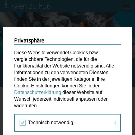
Wien zu Fuß
Mobilitätsbildung für Kinder und
Jugendliche
Ringstraße-Neugestaltung
Privatsphäre
Diese Website verwendet Cookies bzw.
Wiener Fußwegekarte
vergleichbare Technologien, die für die
Funktionalität der Website notwendig sind. Alle
STARTSEITE
SPAZIERGANG KALENDER
Informationen zu den verwendeten Diensten
PHILOSOPHISCHE STADTWANDERUNG MIT ANNA GIUS |
Newsletter abonnieren
finden Sie in der jeweiligen Kategorie. Ihre
JOSEFSTANDT
Cookie-Einstellungen können Sie in der
Datenschutzerklärung
dieser Website auf
Wunschbox
Wunsch jederzeit individuell anpassen oder
widerrufen.
06.
Schreiben Sie uns wenn Sie der Schuh drückt! Hindernisse
OKT
am Gehsteig, zugeparkte Kreuzungen ewiges Warten an
2023
Technisch notwendig
der Ampel ...