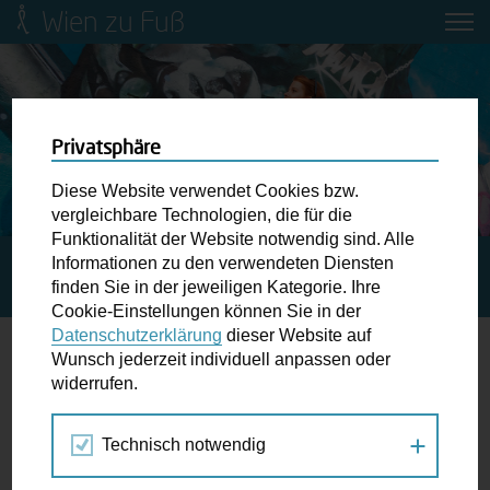
Wien zu Fuß
Mobilitätsbildung für Kinder und
Jugendliche
Ringstraße-Neugestaltung
Privatsphäre
Diese Website verwendet Cookies bzw.
Wiener Fußwegekarte
vergleichbare Technologien, die für die
Funktionalität der Website notwendig sind. Alle
Informationen zu den verwendeten Diensten
STARTSEITE
SPAZIERGANG KALENDER
RINGSTRASSE D
Newsletter abonnieren
finden Sie in der jeweiligen Kategorie. Ihre
ES PROLETARIATS
Cookie-Einstellungen können Sie in der
Datenschutzerklärung
dieser Website auf
Wunschbox
Wunsch jederzeit individuell anpassen oder
widerrufen.
24.
Schreiben Sie uns wenn Sie der Schuh drückt! Hindernisse
JUL
am Gehsteig, zugeparkte Kreuzungen ewiges Warten an
2017
Technisch notwendig
der Ampel ...