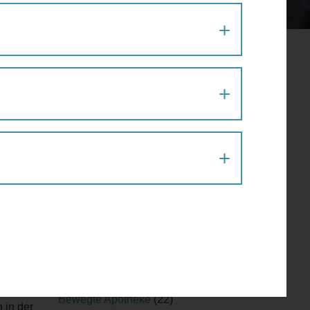
 IN DER STADT
Aktion
(1)
Architektur
(120)
Architekturführung
(6)
Architekturspaziergang
(1)
Artenvielfalt
(1)
Atelier
(2)
Atelierrundgang
(1)
Ausflug
(1)
Ausstellung
(22)
Ausstellungführung
(1)
Ausstellungsführung
(1)
Austausch
(2)
r-
Barfußparcours
(1)
Barrierefreiheit
(11)
Baustellenführung
(2)
Bewegte Apotheke
(22)
 in der