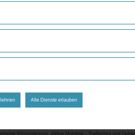
RINGVORLESUNG: AKTIVE MOBILITÄT – RADFAHREN UND GEHEN
ng: Aktive Mobilität - Neue
lung für aktive Mobilität
lesung
Mobilitätsagentur
blehnen
Alle Dienste erlauben
gvorlesungen/230030-aktive-mobilitaet-radfahren-und-gehen-in-de
eliebte Ringvorlesung „Aktive Mobilität – Radfahren und Gehen