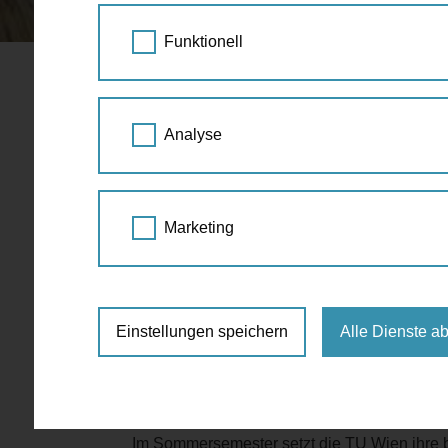
STARTSEITE
SPAZIERGANG KALENDER
Funktionell
Ringvorlesu
23.
Analyse
Platzauftei
MAI
2018
18:00
Marketing
Mobilität
,
TU Wien
,
Vor
Gußhausstraße 27-29, 1040 Wien
Einstellungen speichern
Alle Dienste a
http://www.fvv.tuwien.ac.at/lehre/rin
stadt-2016/
Im Sommersemester setzt die TU Wien ihre b