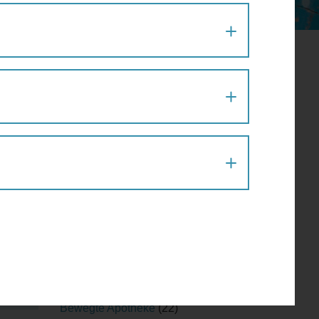
EN ÖFFENTLICHEN RAUM
nung
Aktion
(1)
Architektur
(120)
Architekturführung
(6)
Architekturspaziergang
(1)
Artenvielfalt
(1)
Atelier
(2)
Atelierrundgang
(1)
Ausflug
(1)
Ausstellung
(22)
Ausstellungführung
(1)
Ausstellungsführung
(1)
Austausch
(2)
Barfußparcours
(1)
Barrierefreiheit
(11)
Baustellenführung
(2)
Bewegte Apotheke
(22)