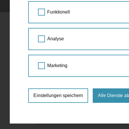
STARTSEITE
SPAZIERGANG KALENDER
Funktionell
Ringvorlesu
05.
Analyse
für den öf
OKT
2023
Genereller Überblick - 
9:00 - 10:30
Marketing
Architektur
,
Barrierefrei
TU-Hauptgebäude, Karlsplatz 13, Sem
Einstellungen speichern
Alle Dienste a
kostenlos
Anmeldung:
nicht erforderlich