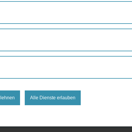
RINGVORLESUNG: BARRIEREFREIE VERKEHRSPLANUNG FÜR D
ng: Barrierefreie Verkehrspla
fentlichen Raum
Einführung
heit
,
Vorlesung
,
Vortrag
TU Wien
inarraum AA 03 - 1 - CEE, 1040 Wien
blehnen
Alle Dienste erlauben