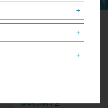
DACHLOSIGKEIT
Aktion
(1)
Architektur
(120)
Architekturführung
(6)
Architekturspaziergang
(1)
Artenvielfalt
(1)
Atelier
(2)
Atelierrundgang
(1)
Ausflug
(1)
Ausstellung
(22)
Ausstellungführung
(1)
Ausstellungsführung
(1)
Austausch
(2)
Barfußparcours
(1)
Barrierefreiheit
(11)
Baustellenführung
(2)
Bewegte Apotheke
(22)