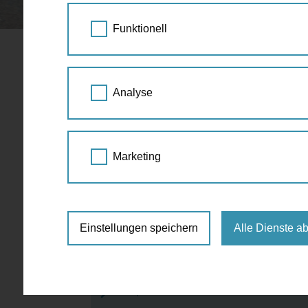
STARTSEITE
SPAZIERGANG KALENDER
Funktionell
SHADES TO
18.
Analyse
von Armut 
JUL
2020
14:00 - 16:00
Marketing
Das andere Wien
,
Füh
Bäckerstraße, 1010 Wien
Einstellungen speichern
Alle Dienste a
€ 18.-
15
http://www.shades-tours.com