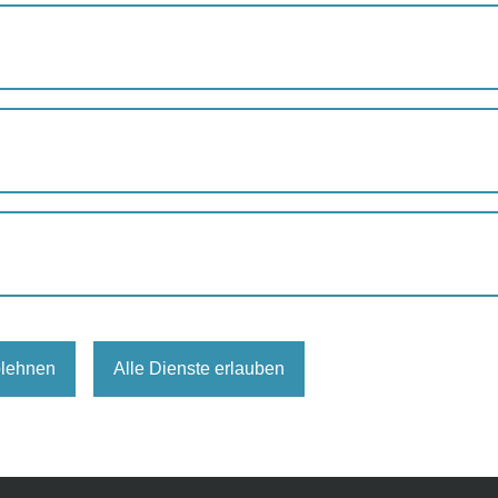
SHADES TOURS VIENNA – AUF DEN SPUREN VON ARMUT & OB
URS Vienna - Auf den Spuren
& Obdachlosigkeit
rung
,
Spaziergang
SHADES TOURS
blehnen
Alle Dienste erlauben