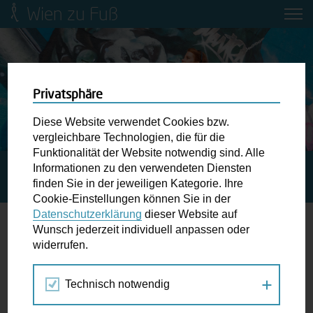
Wien zu Fuß
Mobilitätsbildung für Kinder und
Jugendliche
Ringstraße-Neugestaltung
Privatsphäre
Diese Website verwendet Cookies bzw.
Wiener Fußwegekarte
vergleichbare Technologien, die für die
Funktionalität der Website notwendig sind. Alle
Informationen zu den verwendeten Diensten
STARTSEITE
SPAZIERGANG KALENDER
SMELLS LIKE
Newsletter abonnieren
finden Sie in der jeweiligen Kategorie. Ihre
WIEN SPIRIT
Cookie-Einstellungen können Sie in der
Datenschutzerklärung
dieser Website auf
Wunschbox
Wunsch jederzeit individuell anpassen oder
widerrufen.
04.
Schreiben Sie uns wenn Sie der Schuh drückt! Hindernisse
NOV
am Gehsteig, zugeparkte Kreuzungen ewiges Warten an
2016
Technisch notwendig
der Ampel ...