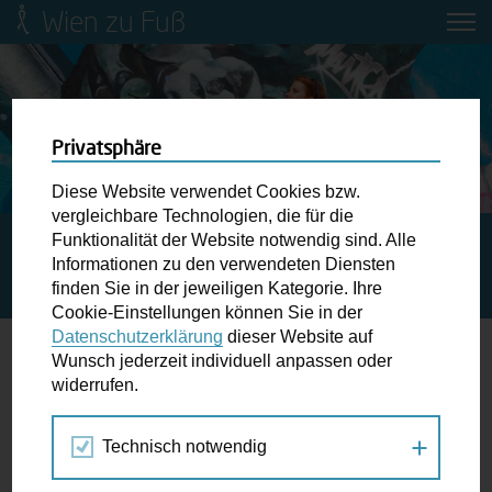
Wien zu Fuß
Mobilitätsbildung für Kinder und
Jugendliche
Ringstraße-Neugestaltung
Privatsphäre
Diese Website verwendet Cookies bzw.
Wiener Fußwegekarte
vergleichbare Technologien, die für die
Funktionalität der Website notwendig sind. Alle
STARTSEITE
SPAZIERGANG KALENDER
Informationen zu den verwendeten Diensten
STADTSPAZIERGANG: KUPFER AM DACH – RE:PAIR
Newsletter abonnieren
finden Sie in der jeweiligen Kategorie. Ihre
FESTIVAL
Cookie-Einstellungen können Sie in der
Datenschutzerklärung
dieser Website auf
Wunschbox
Wunsch jederzeit individuell anpassen oder
widerrufen.
18.
Schreiben Sie uns wenn Sie der Schuh drückt! Hindernisse
OKT
am Gehsteig, zugeparkte Kreuzungen ewiges Warten an
2024
Technisch notwendig
der Ampel ...