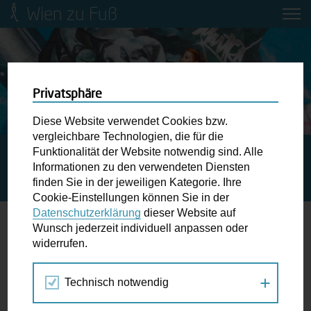
Wien zu Fuß
Mobilitätsbildung für Kinder und
Jugendliche
Ringstraße-Neugestaltung
Privatsphäre
Diese Website verwendet Cookies bzw.
Wiener Fußwegekarte
vergleichbare Technologien, die für die
Funktionalität der Website notwendig sind. Alle
STARTSEITE
SPAZIERGANG KALENDER
Informationen zu den verwendeten Diensten
STADTSPAZIERGANG: VOM ANDEREN UFER… QUEERES
Newsletter abonnieren
finden Sie in der jeweiligen Kategorie. Ihre
LEBEN IN DER WIENER GESCHICHTE
Cookie-Einstellungen können Sie in der
Datenschutzerklärung
dieser Website auf
Wunschbox
Wunsch jederzeit individuell anpassen oder
widerrufen.
19.
Schreiben Sie uns wenn Sie der Schuh drückt! Hindernisse
JUN
am Gehsteig, zugeparkte Kreuzungen ewiges Warten an
2021
Technisch notwendig
der Ampel ...