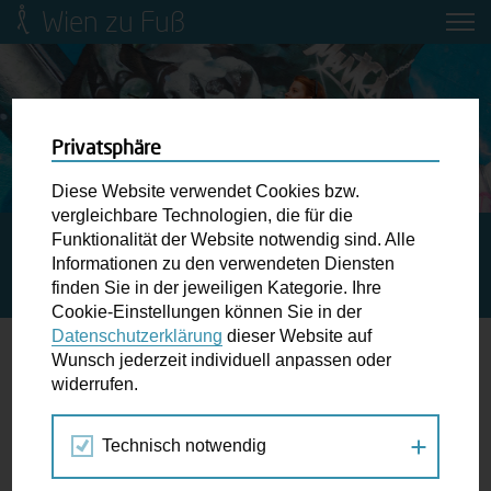
Wien zu Fuß
Mobilitätsbildung für Kinder und
Jugendliche
Ringstraße-Neugestaltung
Privatsphäre
Diese Website verwendet Cookies bzw.
Wiener Fußwegekarte
vergleichbare Technologien, die für die
Funktionalität der Website notwendig sind. Alle
STARTSEITE
SPAZIERGANG KALENDER
Informationen zu den verwendeten Diensten
SUPERTRAMPS-EXKLUSIVTOUREN AM „INTERNATIONALEN
Newsletter abonnieren
finden Sie in der jeweiligen Kategorie. Ihre
TAG DER OBDACHLOSIGKEIT“
Cookie-Einstellungen können Sie in der
Datenschutzerklärung
dieser Website auf
Wunschbox
Wunsch jederzeit individuell anpassen oder
widerrufen.
10.-10.
Schreiben Sie uns wenn Sie der Schuh drückt! Hindernisse
OKT
am Gehsteig, zugeparkte Kreuzungen ewiges Warten an
2017
Technisch notwendig
der Ampel ...