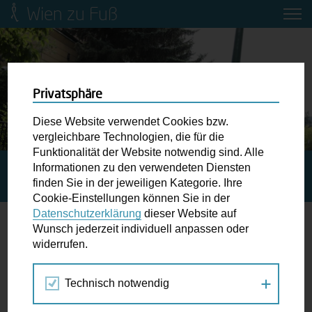
Wien zu Fuß
Mobilitätsbildung für Kinder und
Jugendliche
Ringstraße-Neugestaltung
Privatsphäre
Diese Website verwendet Cookies bzw.
Wiener Fußwegekarte
vergleichbare Technologien, die für die
Funktionalität der Website notwendig sind. Alle
Informationen zu den verwendeten Diensten
STARTSEITE
SPAZIERGANG KALENDER
Newsletter abonnieren
finden Sie in der jeweiligen Kategorie. Ihre
TAGESAUSFLUG KAHLENBERGRUNDE
Cookie-Einstellungen können Sie in der
Datenschutzerklärung
dieser Website auf
Wunschbox
Wunsch jederzeit individuell anpassen oder
widerrufen.
17.
Schreiben Sie uns wenn Sie der Schuh drückt! Hindernisse
SEP
am Gehsteig, zugeparkte Kreuzungen ewiges Warten an
2019
Technisch notwendig
der Ampel ...