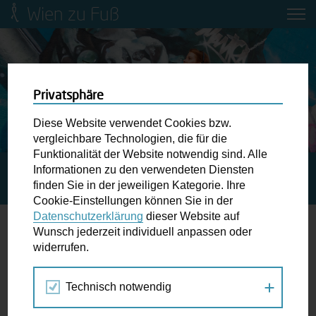
Wien zu Fuß
Mobilitätsbildung für Kinder und
Jugendliche
Ringstraße-Neugestaltung
Privatsphäre
Diese Website verwendet Cookies bzw.
Wiener Fußwegekarte
vergleichbare Technologien, die für die
Funktionalität der Website notwendig sind. Alle
Informationen zu den verwendeten Diensten
STARTSEITE
SPAZIERGANG KALENDER
TANZ- UND
Newsletter abonnieren
finden Sie in der jeweiligen Kategorie. Ihre
BALLTRADITION IN WIEN:
Cookie-Einstellungen können Sie in der
Datenschutzerklärung
dieser Website auf
Wunschbox
Wunsch jederzeit individuell anpassen oder
widerrufen.
16.
Schreiben Sie uns wenn Sie der Schuh drückt! Hindernisse
FEB
am Gehsteig, zugeparkte Kreuzungen ewiges Warten an
2018
Technisch notwendig
der Ampel ...