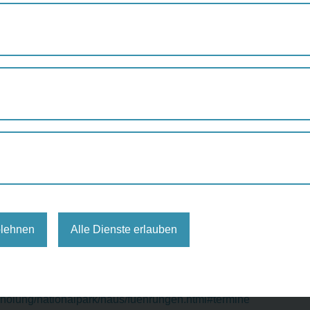
THEMENWANDERUNGEN UND WORKSHOPS IN DER LOBAU
derungen und Workshops in d
nnen
,
Natur
,
Spaziergang
Expert*innen des Nationalparkhauses w
blehnen
Alle Dienste erlauben
n-lobAU), 1220 Wien
iche/Studierende/Lehrlinge zahlen €6,-
rholung/nationalpark/haus/fuehrungen.html#termine