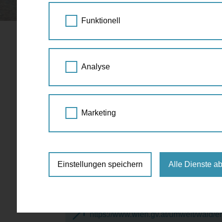
STARTSEITE
SPAZIERGANG KALENDER
Funktionell
Themenwan
06.
Analyse
Lobau
MAI
2022
Waldbaden mit allen Si
14:00
Marketing
LiDo - Links der Donau
lobAU
Einstellungen speichern
Alle Dienste a
Dechantweg 8 (Nationalparkhaus wie
€12,- für Erwachsene, Kinder/Jugendl
https://www.wien.gv.at/umwelt/wald/e