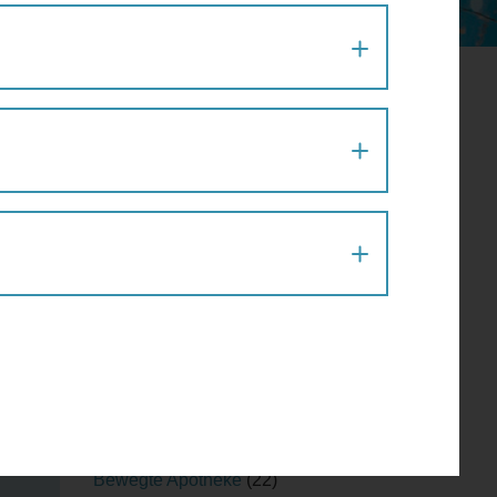
er
Aktion
(1)
Architektur
(120)
Architekturführung
(6)
Architekturspaziergang
(1)
Artenvielfalt
(1)
Atelier
(2)
Atelierrundgang
(1)
ien-
Ausflug
(1)
Ausstellung
(22)
Ausstellungführung
(1)
Ausstellungsführung
(1)
Austausch
(2)
Barfußparcours
(1)
Barrierefreiheit
(11)
Baustellenführung
(2)
Bewegte Apotheke
(22)