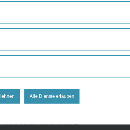
TOUR: 1. BEZIRK – DAS GEHEIME WIEN
zirk - Das geheime Wien
AlpineFoxes
blehnen
Alle Dienste erlauben
61424737703373/
g@alpinefoxes.com oder 06769391511