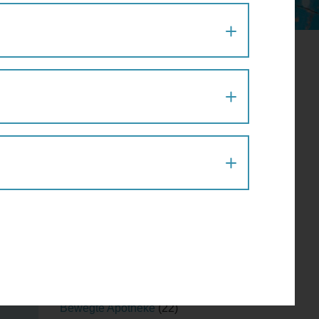
Aktion
(1)
Architektur
(120)
Architekturführung
(6)
Architekturspaziergang
(1)
Artenvielfalt
(1)
Atelier
(2)
Atelierrundgang
(1)
Ausflug
(1)
Ausstellung
(22)
Ausstellungführung
(1)
Ausstellungsführung
(1)
Austausch
(2)
Barfußparcours
(1)
Barrierefreiheit
(11)
Baustellenführung
(2)
Bewegte Apotheke
(22)