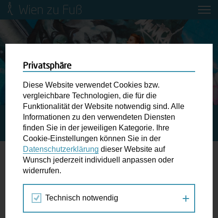
Wien zu Fuß
Mobilitätsbildung für Kinder und
Jugendliche
Ringstraße-Neugestaltung
Privatsphäre
Diese Website verwendet Cookies bzw.
Wiener Fußwegekarte
vergleichbare Technologien, die für die
Funktionalität der Website notwendig sind. Alle
Informationen zu den verwendeten Diensten
STARTSEITE
SPAZIERGANG KALENDER
Newsletter abonnieren
finden Sie in der jeweiligen Kategorie. Ihre
UNBEKANNTE, SÜSSE WIENER G´SCHICHTEN
Cookie-Einstellungen können Sie in der
Datenschutzerklärung
dieser Website auf
Wunschbox
Wunsch jederzeit individuell anpassen oder
widerrufen.
20.
Schreiben Sie uns wenn Sie der Schuh drückt! Hindernisse
JUN
am Gehsteig, zugeparkte Kreuzungen ewiges Warten an
2020
Technisch notwendig
der Ampel ...