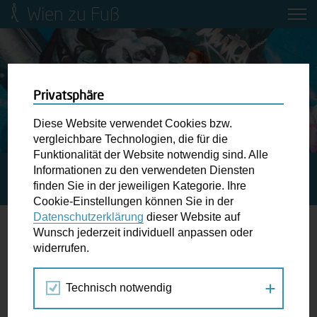
Wien zu Fuß
Mobilitätsbildung für Kinder und
Jugendliche
Ringstraße-Neugestaltung
Privatsphäre
Diese Website verwendet Cookies bzw.
Wiener Fußwegekarte
vergleichbare Technologien, die für die
Funktionalität der Website notwendig sind. Alle
Informationen zu den verwendeten Diensten
STARTSEITE
SPAZIERGANG KALENDER
Newsletter abonnieren
finden Sie in der jeweiligen Kategorie. Ihre
UNBEKANNTES UNTERIRDISCHES WIEN
Cookie-Einstellungen können Sie in der
Datenschutzerklärung
dieser Website auf
Wunschbox
Wunsch jederzeit individuell anpassen oder
widerrufen.
18.
Schreiben Sie uns wenn Sie der Schuh drückt! Hindernisse
DEZ
am Gehsteig, zugeparkte Kreuzungen ewiges Warten an
2019
Technisch notwendig
der Ampel ...