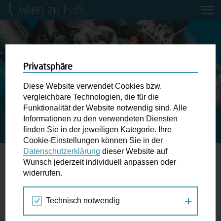
Wien zu Fuß
Mobilitätsbildung für Kinder und
Jugendliche
Ringstraße-Neugestaltung
Privatsphäre
Diese Website verwendet Cookies bzw.
Wiener Fußwegekarte
vergleichbare Technologien, die für die
Funktionalität der Website notwendig sind. Alle
Informationen zu den verwendeten Diensten
STARTSEITE
SPAZIERGANG KALENDER
VIELFÄLTIGE
Newsletter abonnieren
finden Sie in der jeweiligen Kategorie. Ihre
MOBILITÄT FÜR ALLE!
Cookie-Einstellungen können Sie in der
Datenschutzerklärung
dieser Website auf
Wunschbox
Wunsch jederzeit individuell anpassen oder
widerrufen.
16.
Schreiben Sie uns wenn Sie der Schuh drückt! Hindernisse
SEP
am Gehsteig, zugeparkte Kreuzungen ewiges Warten an
2025
Technisch notwendig
der Ampel ...