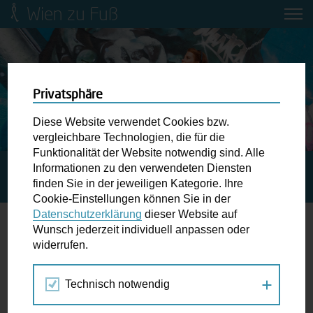
Wien zu Fuß
Mobilitätsbildung für Kinder und
Jugendliche
Ringstraße-Neugestaltung
Privatsphäre
Diese Website verwendet Cookies bzw.
Wiener Fußwegekarte
vergleichbare Technologien, die für die
Funktionalität der Website notwendig sind. Alle
Informationen zu den verwendeten Diensten
STARTSEITE
SPAZIERGANG KALENDER
WALK AND
Newsletter abonnieren
finden Sie in der jeweiligen Kategorie. Ihre
TALK: ÜBER DEN DÄCHERN DES GRÄTZELS
Cookie-Einstellungen können Sie in der
Datenschutzerklärung
dieser Website auf
Wunschbox
Wunsch jederzeit individuell anpassen oder
widerrufen.
27.
Schreiben Sie uns wenn Sie der Schuh drückt! Hindernisse
AUG
am Gehsteig, zugeparkte Kreuzungen ewiges Warten an
2021
Technisch notwendig
der Ampel ...