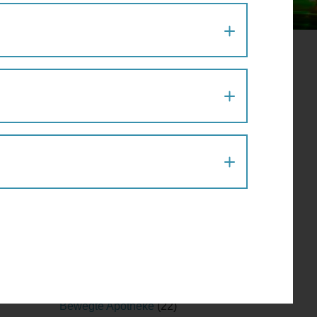
Aktion
(1)
Architektur
(120)
Architekturführung
(6)
Architekturspaziergang
(1)
Artenvielfalt
(1)
Atelier
(2)
Atelierrundgang
(1)
Ausflug
(1)
Ausstellung
(22)
Ausstellungführung
(1)
Ausstellungsführung
(1)
Austausch
(2)
Barfußparcours
(1)
Barrierefreiheit
(11)
es
Baustellenführung
(2)
Bewegte Apotheke
(22)